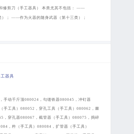
和修剪刀（手工器具） 本类尤其不包括： ——
类）； ——作为火器的随身武器（第十三类）；
手工器具
4，手动千斤顶080024，勾缝铁器080045，冲钉器
具（手工具）080052，穿孔工具（手工具）080062，棘
65，穿孔器080067，截管器（手工具）080075，捣碎
084，杵（手工具）080084，扩管器（手工具）