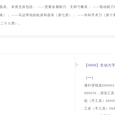
具。 本类尤其包括： ——贵重金属制刀、叉和勺餐具； ——电动剃刀
表）； ——马达带动的机床和器具（第七类）； ——外科手术刀（第十
第二十八类）。
【0808】非动力
（一）
缝针穿线器08000
080050，漂洗工
轮（手工具）0800
工具（手工具）080