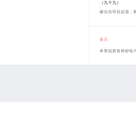
（九十九）
罐头拉环拉起器，
备注
本类似群各种砂轮与