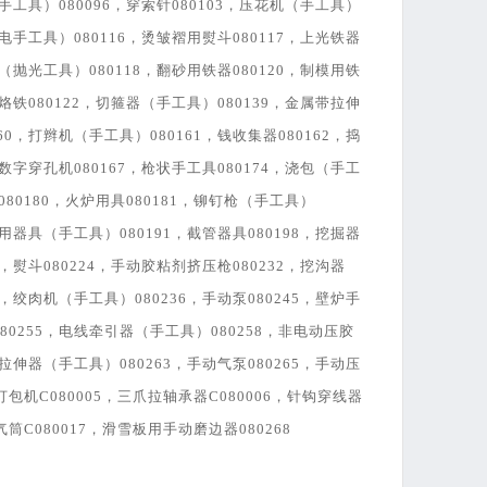
（手工具）080096，穿索针080103，压花机（手工具）
非电手工具）080116，烫皱褶用熨斗080117，上光铁器
器（抛光工具）080118，翻砂用铁器080120，制模用铁
用烙铁080122，切箍器（手工具）080139，金属带拉伸
60，打辫机（手工具）080161，钱收集器080162，捣
，数字穿孔机080167，枪状手工具080174，浇包（手工
铳080180，火炉用具080181，铆钉枪（手工具）
体用器具（手工具）080191，截管器具080198，挖掘器
4，熨斗080224，手动胶粘剂挤压枪080232，挖沟器
4，绞肉机（手工具）080236，手动泵080245，壁炉手
80255，电线牵引器（手工具）080258，非电动压胶
线拉伸器（手工具）080263，手动气泵080265，手动压
工打包机C080005，三爪拉轴承器C080006，针钩穿线器
气筒C080017，滑雪板用手动磨边器080268