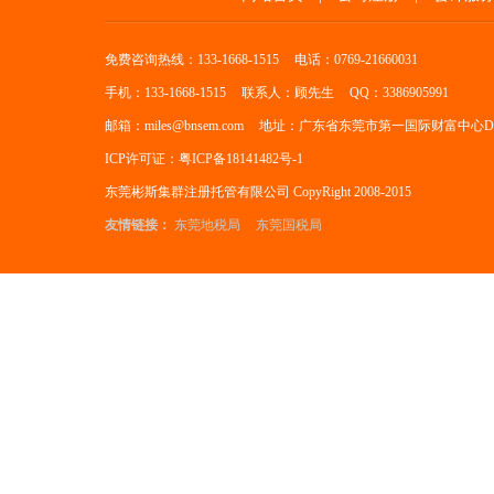
免费咨询热线：133-1668-1515
电话：0769-21660031
手机：133-1668-1515
联系人：顾先生
QQ：3386905991
邮箱：miles@bnsem.com
地址：广东省东莞市第一国际财富中心D座
ICP许可证：粤ICP备18141482号-1
东莞彬斯集群注册托管有限公司 CopyRight 2008-2015
友情链接：
东莞地税局
东莞国税局