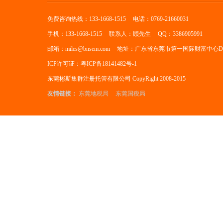
免费咨询热线：133-1668-1515
电话：0769-21660031
手机：133-1668-1515
联系人：顾先生
QQ：3386905991
邮箱：miles@bnsem.com
地址：广东省东莞市第一国际财富中心D座
ICP许可证：粤ICP备18141482号-1
东莞彬斯集群注册托管有限公司 CopyRight 2008-2015
友情链接：
东莞地税局
东莞国税局