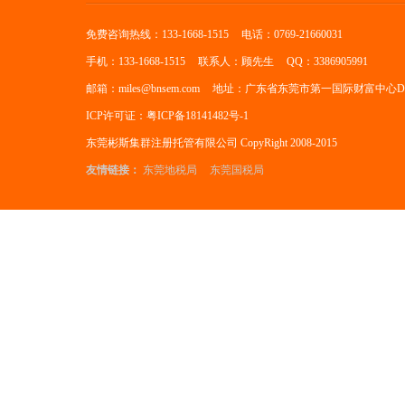
免费咨询热线：133-1668-1515
电话：0769-21660031
手机：133-1668-1515
联系人：顾先生
QQ：3386905991
邮箱：miles@bnsem.com
地址：广东省东莞市第一国际财富中心D座
ICP许可证：粤ICP备18141482号-1
东莞彬斯集群注册托管有限公司 CopyRight 2008-2015
友情链接：
东莞地税局
东莞国税局