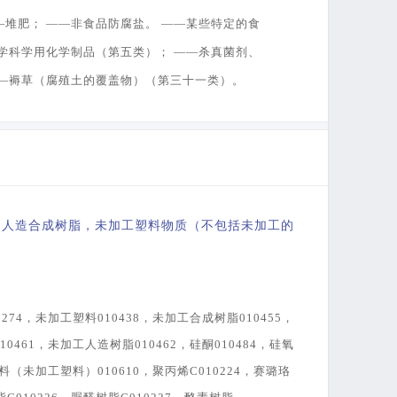
堆肥； ——非食品防腐盐。 ——某些特定的食
学科学用化学制品（第五类）； ——杀真菌剂、
——褥草（腐殖土的覆盖物）（第三十一类）。
工的人造合成树脂，未加工塑料物质（不包括未加工的
274，未加工塑料010438，未加工合成树脂010455，
0461，未加工人造树脂010462，硅酮010484，硅氧
材料（未加工塑料）010610，聚丙烯C010224，赛璐珞