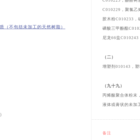
C010225，酚醛树
C010229，聚氯乙
胶木粉C010233，
质（不包括未加工的天然树脂）
磷酸三甲酚酯C010
尼龙66盐C010243
（二）
增塑剂010143，塑
（九十九）
丙烯酸聚合体粉末
液体或膏状的未加
）
备注