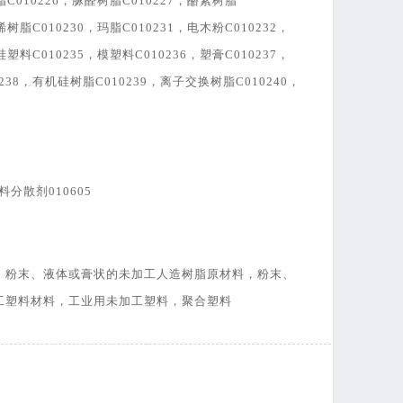
脂C010226，脲醛树脂C010227，酪素树脂
烯树脂C010230，玛脂C010231，电木粉C010232，
硅塑料C010235，模塑料C010236，塑膏C010237，
238，有机硅树脂C010239，离子交换树脂C010240，
料分散剂010605
，粉末、液体或膏状的未加工人造树脂原材料，粉末、
工塑料材料，工业用未加工塑料，聚合塑料