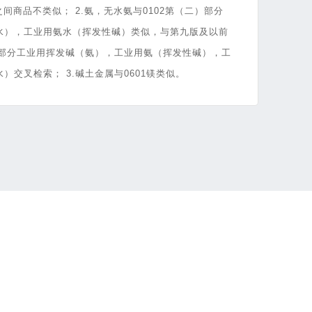
之间商品不类似； 2.氨，无水氨与0102第（二）部分
水），工业用氨水（挥发性碱）类似，与第九版及以前
）部分工业用挥发碱（氨），工业用氨（挥发性碱），工
）交叉检索； 3.碱土金属与0601镁类似。