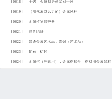
【0618】 -
手铐，金属制身份鉴别手环
【0619】 -
（测气象或风力的）金属风标
【0620】 -
金属植物保护器
【0621】 -
野兽陷阱
【0622】 -
普通金属艺术品，青铜（艺术品）
【0623】 -
矿石，矿砂
【0624】 -
金属棺（埋葬用），金属棺扣件，棺材用金属器材