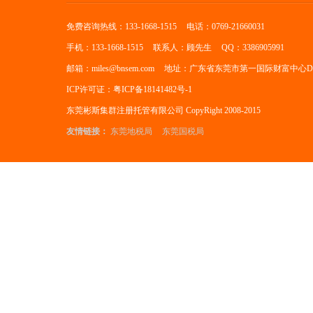
免费咨询热线：133-1668-1515
电话：0769-21660031
手机：133-1668-1515
联系人：顾先生
QQ：3386905991
邮箱：miles@bnsem.com
地址：广东省东莞市第一国际财富中心D座
ICP许可证：粤ICP备18141482号-1
东莞彬斯集群注册托管有限公司 CopyRight 2008-2015
友情链接：
东莞地税局
东莞国税局