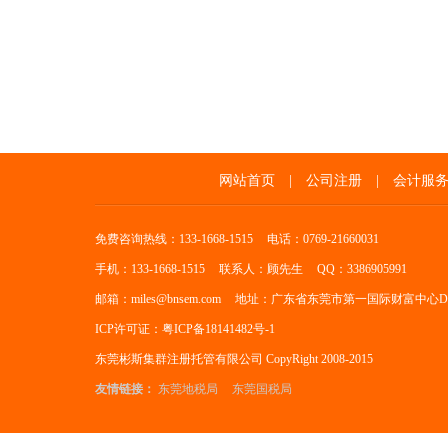
网站首页
|
公司注册
|
会计服
免费咨询热线：133-1668-1515
电话：0769-21660031
手机：133-1668-1515
联系人：顾先生
QQ：3386905991
邮箱：miles@bnsem.com
地址：广东省东莞市第一国际财富中心D座
ICP许可证：粤ICP备18141482号-1
东莞彬斯集群注册托管有限公司 CopyRight 2008-2015
友情链接：
东莞地税局
东莞国税局